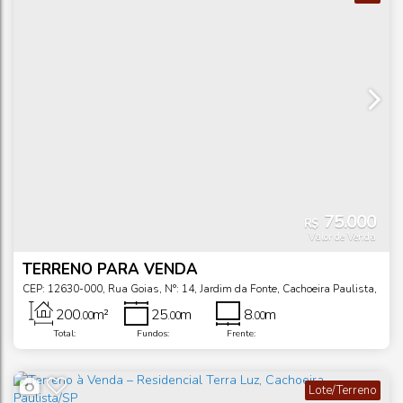
75.000
R$
Valor de Venda
TERRENO PARA VENDA
CEP: 12630-000
,
Rua Goias
,
N°:
14
,
Jardim da Fonte
,
Cachoeira Paulista
,
São Paulo
,
Brasil
200
m²
25
m
8
m
.00
.00
.00
Total:
Fundos:
Frente:
Lote/Terreno