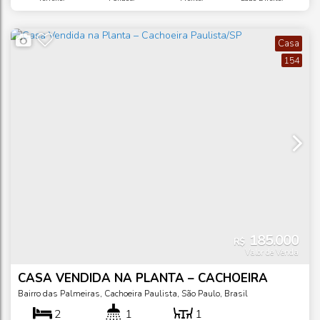
24
m
.00
Lado Esquerdo:
Casa
154
185.000
R$
Valor de Venda
CASA VENDIDA NA PLANTA – CACHOEIRA
PAULISTA/SP
Bairro das Palmeiras
,
Cachoeira Paulista
,
São Paulo
,
Brasil
2
1
1