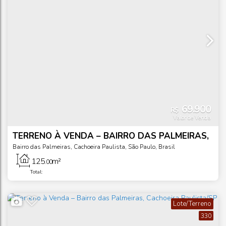
69.900
R$
Valor de Venda
TERRENO À VENDA – BAIRRO DAS PALMEIRAS,
CACHOEIRA PAULISTA/SP
Bairro das Palmeiras
,
Cachoeira Paulista
,
São Paulo
,
Brasil
125
m²
.00
Total:
Lote/Terreno
330