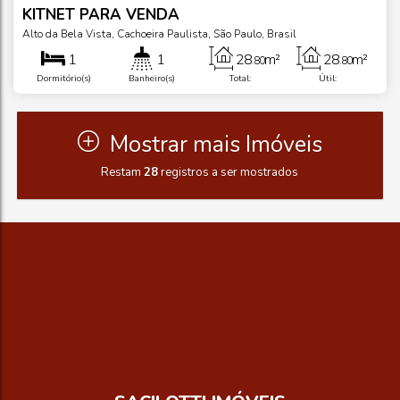
KITNET PARA VENDA
Alto da Bela Vista
,
Cachoeira Paulista
,
São Paulo
,
Brasil
1
1
28
m²
28
m²
.80
.80
Dormitório(s)
Banheiro(s)
Total:
Útil:
Mostrar mais Imóveis
Restam
28
registros a ser mostrados