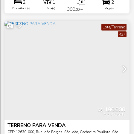
2
1
2
300
~
Dormitório(s)
Sala(s)
Vaga(s)
.00
3000
m²
Total:
.00
Lote/Terreno
437
190.000
R$
Valor de Venda
TERRENO PARA VENDA
CEP: 12630-000
,
Rua João Borges
,
São João
,
Cachoeira Paulista
,
São