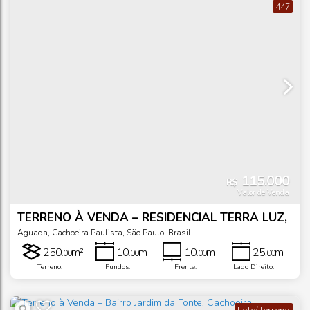
447
115.000
R$
Valor de Venda
TERRENO À VENDA – RESIDENCIAL TERRA LUZ,
CACHOEIRA PAULISTA/SP
Aguada
,
Cachoeira Paulista
,
São Paulo
,
Brasil
250
m²
10
m
10
m
25
m
.00
.00
.00
.00
Terreno:
Fundos:
Frente:
Lado Direito:
25
m
.00
Lado Esquerdo: