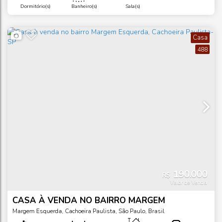
Dormitório(s)
Banheiro(s)
Sala(s)
Casa
488
190.000
R$
Valor de Venda
CASA À VENDA NO BAIRRO MARGEM
ESQUERDA, CACHOEIRA PAULISTA-SP
Margem Esquerda
,
Cachoeira Paulista
,
São Paulo
,
Brasil