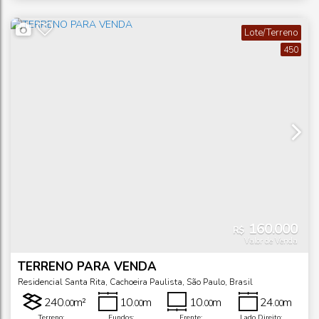
101
m²
7
m
.19
.19
Terreno:
Frente:
Lote/Terreno
450
160.000
R$
Valor de Venda
TERRENO PARA VENDA
Residencial Santa Rita
,
Cachoeira Paulista
,
São Paulo
,
Brasil
240
m²
10
m
10
m
24
m
.00
.00
.00
.00
Terreno:
Fundos:
Frente:
Lado Direito: