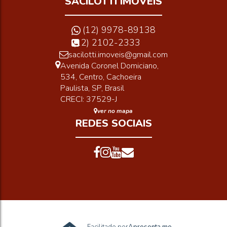
SACILOTTI IMÓVEIS
(12) 9978-89138
(12) 2102-2333
sacilotti.imoveis@gmail.com
Avenida Coronel Domiciano
,
534
,
Centro
,
Cachoeira
Paulista
,
SP
,
Brasil
CRECI: 37529-J
ver no mapa
REDES SOCIAIS