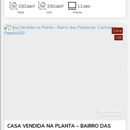
Paulo
,
Brasil
330
m²
330
m²
11
m
.00
.00
.00
Total:
Útil:
Frente:
Casa
155
190.000
R$
Valor de Venda
CASA VENDIDA NA PLANTA – BAIRRO DAS