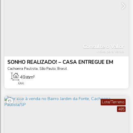
Consulte o Valor
Imóvel para Venda
SONHO REALIZADO! – CASA ENTREGUE EM
CACHOEIRA PAULISTA/SP
Cachoeira Paulista
,
São Paulo
,
Brasil
49
m²
.85
Útil:
Lote/Terreno
485