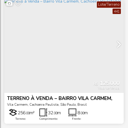
Lote/Terreno
441
125.000
R$
Valor de Venda
TERRENO À VENDA – BAIRRO VILA CARMEM,
CACHOEIRA PAULISTA/SP
Vila Carmem
,
Cachoeira Paulista
,
São Paulo
,
Brasil
256
m²
32
m
8
m
.00
.00
.00
Terreno:
Comprimento:
Frente: