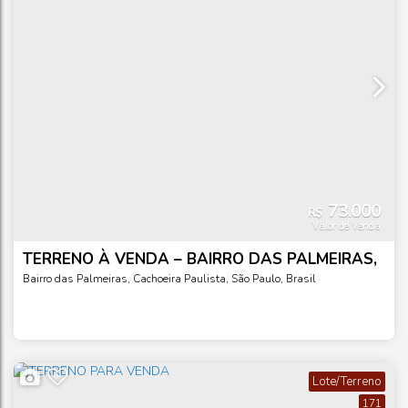
73.000
R$
Valor de Venda
TERRENO À VENDA – BAIRRO DAS PALMEIRAS,
CACHOEIRA PAULISTA/SP
Bairro das Palmeiras
,
Cachoeira Paulista
,
São Paulo
,
Brasil
Lote/Terreno
171