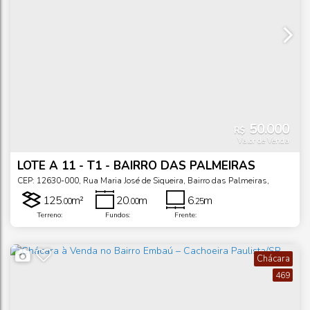
50.000
R$
Valor de Venda
LOTE A 11 - T1 - BAIRRO DAS PALMEIRAS
CEP: 12630-000
,
Rua Maria José de Siqueira
,
Bairro das Palmeiras
,
Cachoeira Paulista
,
São Paulo
,
Brasil
125
m²
20
m
6
m
.00
.00
.25
Terreno:
Fundos:
Frente:
Chácara
469