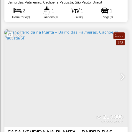
PALMEIRAS, CACHOEIRA PAULISTA/SP
Bairro das Palmeiras
,
Cachoeira Paulista
,
São Paulo
,
Brasil
2
1
1
1
Dormitório(s)
Banheiro(s)
Sala(s)
Vaga(s)
Casa
153
210.000
R$
Valor de Venda