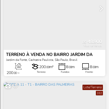
48.900
R$
Valor de Venda
TERRENO À VENDA NO BAIRRO JARDIM DA
FONTE, CACHOEIRA PAULISTA/SP
Jardim da Fonte
,
Cachoeira Paulista
,
São Paulo
,
Brasil
200
m²
8
m
8
m
.00
.00
.00
200
~
Terreno:
Fundos:
Frente:
.00
2000
m²
25
m
25
m
Total:
.00
.00
.00
Lado Direito:
Lado Esquerdo:
Lote/Terreno
332