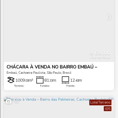
68.000
R$
Valor de Venda
CHÁCARA À VENDA NO BAIRRO EMBAÚ –
CACHOEIRA PAULISTA/SP
Embaú
,
Cachoeira Paulista
,
São Paulo
,
Brasil
1009
m²
81
m
12
m
.00
.33
.40
Terreno:
Fundos:
Frente:
Lote/Terreno
435