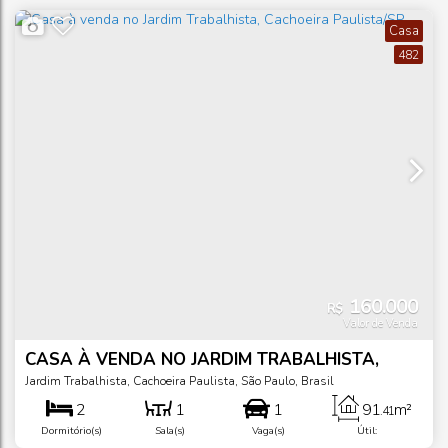
Casa
482
160.000
R$
Valor de Venda
CASA À VENDA NO JARDIM TRABALHISTA,
CACHOEIRA PAULISTA/SP
Jardim Trabalhista
,
Cachoeira Paulista
,
São Paulo
,
Brasil
2
1
1
91
m²
.41
Dormitório(s)
Sala(s)
Vaga(s)
Útil: