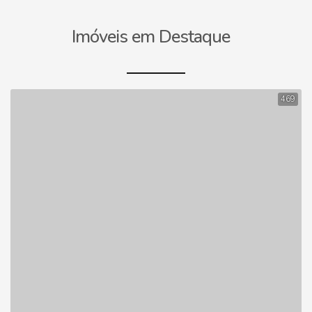
Imóveis em Destaque
469
Terreno à Vend
Cachoeira Pau
Aguada
,
Cachoeira Paul
250
.00
m²
Terreno: