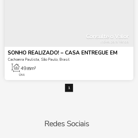
Consulte o Valor
Imóvel para Venda
SONHO REALIZADO! – CASA ENTREGUE EM
CACHOEIRA PAULISTA/SP
Cachoeira Paulista
,
São Paulo
,
Brasil
49
m²
.85
Útil:
1
Redes Sociais