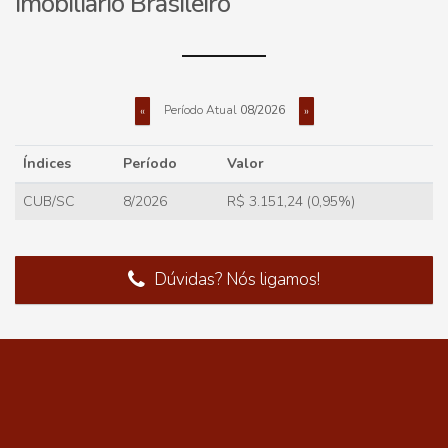
Imobiliário Brasileiro
Período Atual
08/2026
«
»
Índices
Período
Valor
CUB/SC
8/2026
R$ 3.151,24 (0,95%)
Dúvidas? Nós ligamos!