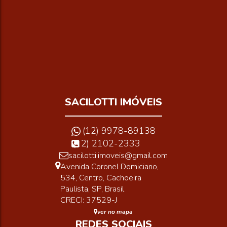
SACILOTTI IMÓVEIS
(12) 9978-89138
(12) 2102-2333
sacilotti.imoveis@gmail.com
Avenida Coronel Domiciano
,
534
,
Centro
,
Cachoeira
Paulista
,
SP
,
Brasil
CRECI: 37529-J
ver no mapa
REDES SOCIAIS