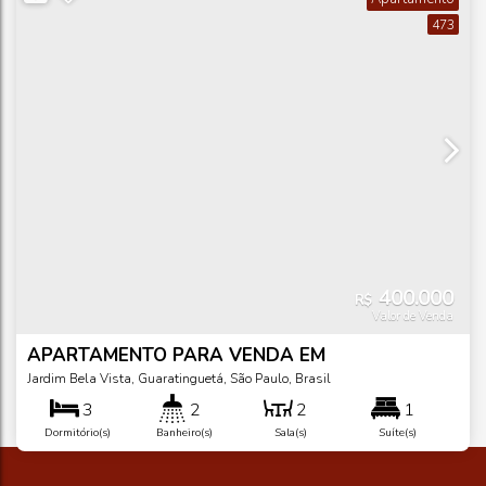
473
400.000
R$
Valor de Venda
APARTAMENTO PARA VENDA EM
GUARATINGUETÁ/SP
Jardim Bela Vista
,
Guaratinguetá
,
São Paulo
,
Brasil
3
2
2
1
Dormitório(s)
Banheiro(s)
Sala(s)
Suíte(s)
132
m²
1
.58
132
~
Total:
Vaga(s)