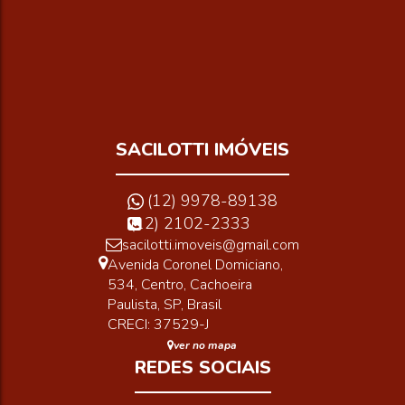
.00
132
m²
.58
Útil:
SACILOTTI IMÓVEIS
(12) 9978-89138
(12) 2102-2333
sacilotti.imoveis@gmail.com
Avenida Coronel Domiciano
,
534
,
Centro
,
Cachoeira
Paulista
,
SP
,
Brasil
CRECI: 37529-J
ver no mapa
REDES SOCIAIS