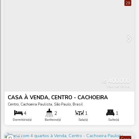
29
400.000
R$
Valor de Venda
CASA À VENDA, CENTRO - CACHOEIRA
PAULISTA
Centro
,
Cachoeira Paulista
,
São Paulo
,
Brasil
4
2
1
1
Dormitório(s)
Banheiro(s)
Sala(s)
Suíte(s)