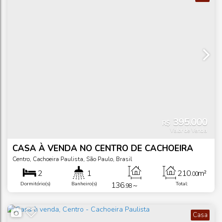
395.000
R$
Valor de Venda
CASA À VENDA NO CENTRO DE CACHOEIRA
PAULISTA/SP
Centro
,
Cachoeira Paulista
,
São Paulo
,
Brasil
2
1
210
m²
.00
136
~
Dormitório(s)
Banheiro(s)
Total:
.98
137
m²
Privativo:
.00
Casa