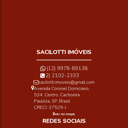
Vaga(s)
Útil:
Terreno:
Frente:
SACILOTTI IMÓVEIS
(12) 9978-89138
(12) 2102-2333
sacilotti.imoveis@gmail.com
Avenida Coronel Domiciano
,
534
,
Centro
,
Cachoeira
Paulista
,
SP
,
Brasil
CRECI: 37529-J
ver no mapa
REDES SOCIAIS