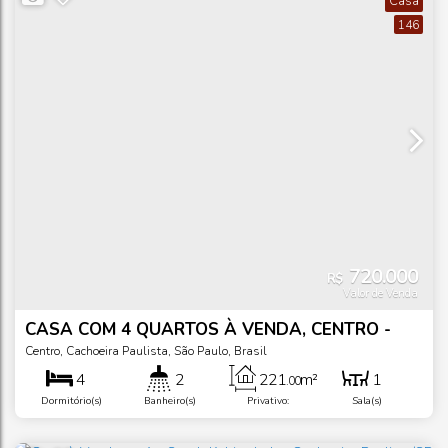
Casa
146
720.000
R$
Valor de Venda
CASA COM 4 QUARTOS À VENDA, CENTRO -
CACHOEIRA PAULISTA
Centro
,
Cachoeira Paulista
,
São Paulo
,
Brasil
4
2
221
m²
1
.00
Dormitório(s)
Banheiro(s)
Privativo:
Sala(s)
660
m²
2
55
m
12
m
.00
.00
.00
Total:
Vaga(s)
Fundos:
Frente: