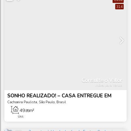
314
Consulte o Valor
Imóvel para Venda
SONHO REALIZADO! – CASA ENTREGUE EM
CACHOEIRA PAULISTA/SP
Cachoeira Paulista
,
São Paulo
,
Brasil
49
m²
.85
Útil: