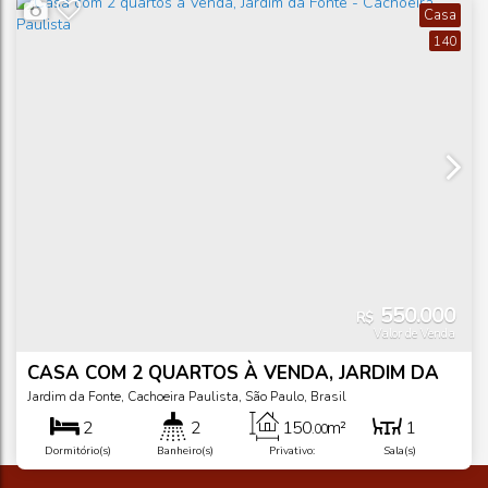
Casa
140
550.000
R$
Valor de Venda
CASA COM 2 QUARTOS À VENDA, JARDIM DA
FONTE - CACHOEIRA PAULISTA
Jardim da Fonte
,
Cachoeira Paulista
,
São Paulo
,
Brasil
2
2
150
m²
1
.00
Dormitório(s)
Banheiro(s)
Privativo:
Sala(s)
324
m²
2
.75