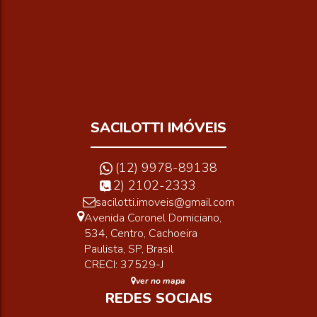
Total:
Vaga(s)
SACILOTTI IMÓVEIS
(12) 9978-89138
(12) 2102-2333
sacilotti.imoveis@gmail.com
Avenida Coronel Domiciano
,
534
,
Centro
,
Cachoeira
Paulista
,
SP
,
Brasil
CRECI: 37529-J
ver no mapa
REDES SOCIAIS