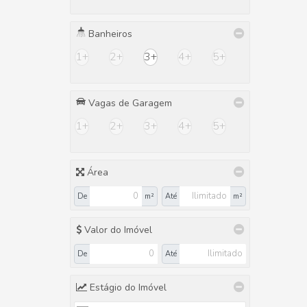
Banheiros
1+
2+
3+
4+
5+
Vagas de Garagem
1+
2+
3+
4+
5+
Área
De
m²
Até
m²
Valor do Imóvel
De
Até
Estágio do Imóvel