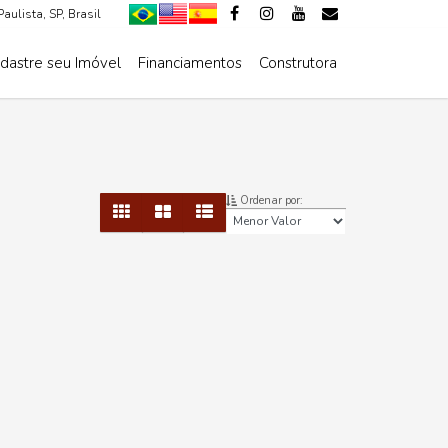
Paulista
,
SP
,
Brasil
dastre seu Imóvel
Financiamentos
Construtora
De R$500.000 Até R$1.000.000
Ordenar por: