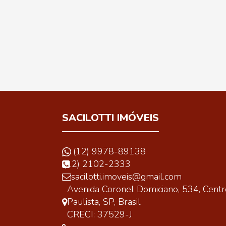
SACILOTTI IMÓVEIS
(12) 9978-89138
(12) 2102-2333
sacilotti.imoveis@gmail.com
Avenida Coronel Domiciano
,
534
,
Centr
Paulista
,
SP
,
Brasil
CRECI: 37529-J