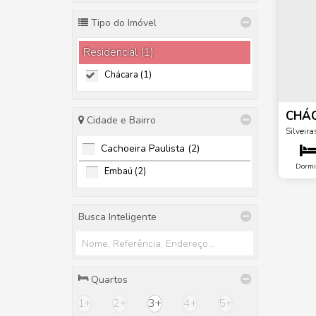
Tipo do Imóvel
Residencial (1)
Chácara (1)
CHÁC
Cidade e Bairro
Silveira
Cachoeira Paulista (2)
Dormit
Embaú (2)
Busca Inteligente
Quartos
1+
2+
3+
4+
5+