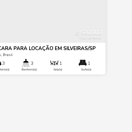
580.000
R$
Valor de Venda
ARA PARA LOCAÇÃO EM SILVEIRAS/SP
s
,
Brasil
3
3
1
1
ório(s)
Banheiro(s)
Sala(s)
Suíte(s)