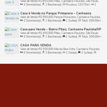
Valor de Venda
R$
850.000
Pitéu, Cachoeira Paulista, São Paulo,
Paulista
3
Dormitório(s)
,
2
Banheiro(s)
,
Privativo:
233
.75
m²
,
1
Brasil
Sala(s)
,
1
Suíte(s)
,
Total:
250
.00
m²
Casa à Venda no Parque Primavera – Cachoeira
Valor de Venda
R$
590.000
Parque Primavera, Cachoeira Paulista,
Paulista/SP
2
Dormitório(s)
,
1
Banheiro(s)
,
1
Suíte(s)
,
Total:
300
.00
m²
,
São Paulo, Brasil
Útil:
168
.02
m²
,
Fundos:
30
.00
m
,
Frente:
10
.00
m
Casa para Venda – Bairro Piteú, Cachoeira Paulista/SP
Valor de Venda
R$
450.000
Pitéu, Cachoeira Paulista, São Paulo,
3
Dormitório(s)
,
1
Banheiro(s)
,
1
Suíte(s)
,
Total:
300
.00
m²
,
Brasil
Fundos:
25
.00
m
,
Frente:
12
.00
m
CASA PARA VENDA
Valor de Venda
R$
500.000
Alto da Boa Vista, Cachoeira Paulista,
5
Dormitório(s)
,
3
Banheiro(s)
,
2
Sala(s)
,
2
Suíte(s)
,
São Paulo, Brasil
Total:
207
.06
m²
,
Útil:
250
.33
m²
,
Fundos:
29
.50
m
,
Frente:
7
.00
m