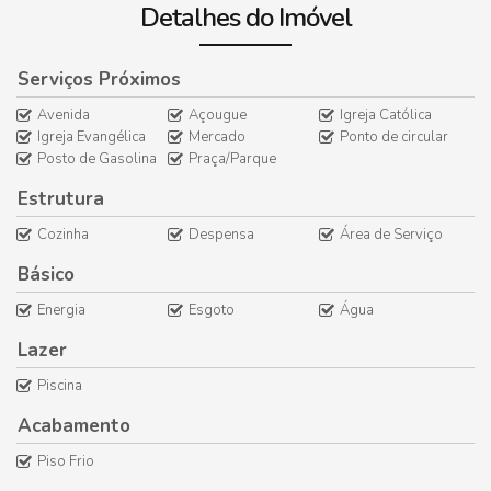
Detalhes do Imóvel
📐 Características do Imóvel
Garagem coberta para 01 veículo
Serviços Próximos
Garagem descoberta para até 03 veículos
Sala de estar aconchegante
Avenida
Açougue
Igreja Católica
Igreja Evangélica
Mercado
Ponto de circular
02 dormitórios (sendo 01 suíte com banheira)
Posto de Gasolina
Praça/Parque
02 banheiros bem distribuídos
Cozinha funcional
Estrutura
Cozinha
Despensa
Área de Serviço
Básico
Energia
Esgoto
Água
Lazer
Piscina
Acabamento
Piso Frio