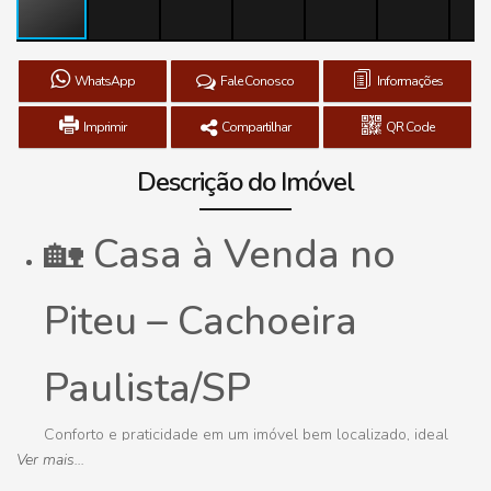
WhatsApp
Fale Conosco
Informações
Imprimir
Compartilhar
QR Code
Descrição do Imóvel
🏡 Casa à Venda no
Piteu – Cachoeira
Paulista/SP
Conforto e praticidade em um imóvel bem localizado, ideal
Ver mais...
para quem busca qualidade de vida e espaço para toda a
família!