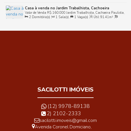
Casa à venda no Jardim Trabalhista, Cachoeira
Valor de Venda
R$
160.000
Jardim Trabalhista, Cachoeira Paulista,
Paulista/SP
2
Dormitório(s)
,
1
Sala(s)
,
1
Vaga(s)
,
Útil:
91
.41
m²
,
São Paulo, Brasil
Terreno:
101
.19
m²
,
Frente:
7
.19
m
SACILOTTI IMÓVEIS
(12) 9978-89138
(12) 2102-2333
sacilotti.imoveis@gmail.com
Avenida Coronel Domiciano
,