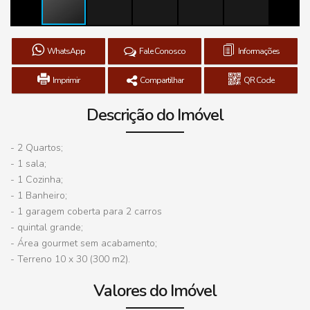
WhatsApp
Fale Conosco
Informações
Imprimir
Compartilhar
QR Code
Descrição do Imóvel
- 2 Quartos;
- ⁠1 sala;
- ⁠1 Cozinha;
- ⁠1 Banheiro;
- ⁠1 garagem coberta para 2 carros
- ⁠quintal grande;
- ⁠Área gourmet sem acabamento;
- ⁠Terreno 10 x 30 (300 m2).
Valores do Imóvel