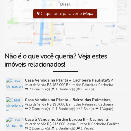
Brasil
Clique aqui para ver o
Mapa
Não é o que você queria? Veja estes
imóveis relacionados!
Casa Vendida na Planta – Cachoeira Paulista/SP
Valor de Venda
R$
185.000
Bairro das Palmeiras, Cachoeira
2
Dormitório(s)
,
1
Banheiro(s)
,
1
Sala(s)
Paulista, São Paulo, Brasil
Casa Vendida na Planta – Bairro das Palmeiras,
Valor de Venda
R$
190.000
Bairro das Palmeiras, Cachoeira
Cachoeira Paulista/SP
2
Dormitório(s)
,
1
Banheiro(s)
,
1
Sala(s)
,
1
Vaga(s)
Paulista, São Paulo, Brasil
Casa à Venda no Jardim Europa II – Cachoeira
Valor de Venda
R$
215.000
Jardim Europa II, Cachoeira Paulista,
Paulista/SP
2
Dormitório(s)
,
2
Banheiro(s)
,
1
Vaga(s)
São Paulo, Brasil