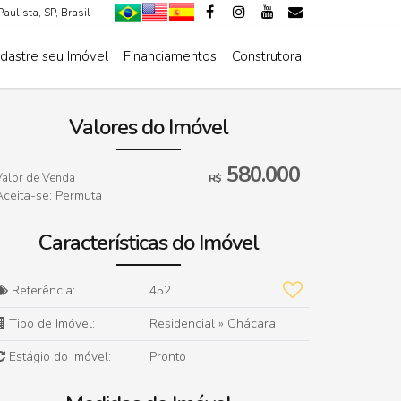
Paulista
,
SP
,
Brasil
dastre seu Imóvel
Financiamentos
Construtora
De R$500.000 Até R$1.000.000
Valores do Imóvel
580.000
Valor de Venda
R$
Aceita-se: Permuta
Características do Imóvel
Referência:
452
Tipo de Imóvel:
Residencial
»
Chácara
Estágio do Imóvel:
Pronto