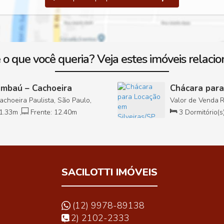
 o que você queria? Veja estes imóveis relacio
Embaú – Cachoeira
Chácara para
choeira Paulista, São Paulo,
Valor de Venda
1
.33
m
,
Frente:
12
.40
m
3
Dormitório(s
SACILOTTI IMÓVEIS
(12) 9978-89138
(12) 2102-2333