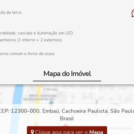
da de terra.
ofundidade, cascata e iluminação em LED.
nheiros (1 interno + 2 externos).
forno comum e forno de pizza.
 frutíferas.
Mapa do Imóvel
sibilidade de escritura por fração ideal.
.000 como parte do pagamento.
CEP: 12300-000
,
Embaú
,
Cachoeira Paulista
,
São Paul
Brasil
Clique aqui para ver o
Mapa