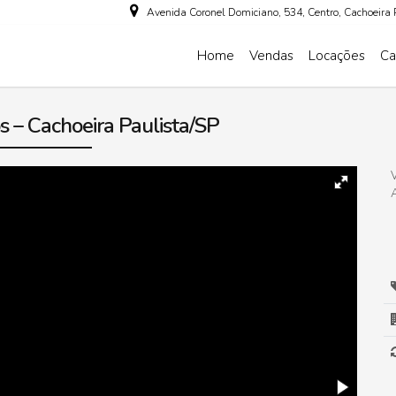
Avenida Coronel Domiciano
,
534
,
Centro
,
Cachoeira 
Home
Vendas
Locações
Ca
 – Cachoeira Paulista/SP