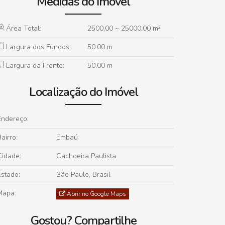
Medidas do Imóvel
Área Total:
2500
.00
~ 25000
.00
m²
Largura dos Fundos:
50
.00
m
Largura da Frente:
50
.00
m
Localização do Imóvel
Endereço:
airro:
Embaú
Cidade:
Cachoeira Paulista
Estado:
São Paulo, Brasil
Mapa:
Abrir no Google Maps
Gostou? Compartilhe