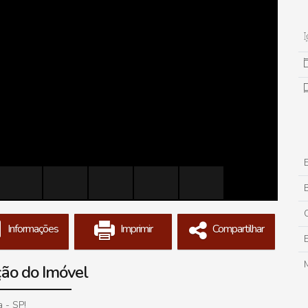
B
Informações
Imprimir
Compartilhar
ção do Imóvel
 - SP!