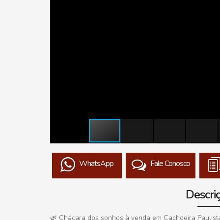
WhatsApp
Fale Conosco
Descri
🌿 Chácara dos sonhos à venda em Cachoeira Paulista