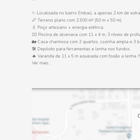
✨ Localizada no bairro Embaú, a apenas 2 km de estra
📏 Terreno plano com 2.500 m² (50 m x 50 m).
💧 Poço artesiano + energia elétrica.
🏊‍♂️ Piscina de alvenaria com 11 x 4 m, 3 níveis de pr
🏡 Casa charmosa com 2 quartos, cozinha ampla e 3 ba
🛠️ Depósito para ferramentas e lenha nos fundos.
🔥 Varanda de 11 x 5 m equipada com fogão a lenha, 
Ver mais...
🐟 Lago ornamental em formato de peixe.
🌳 Mais de 80 árvores — entre palmeiras, sombreadas e
📑 Documentação: Contrato de compra e venda, com pos
💸 Valor: R$ 590.000,00 — aceita carro de até R$ 40