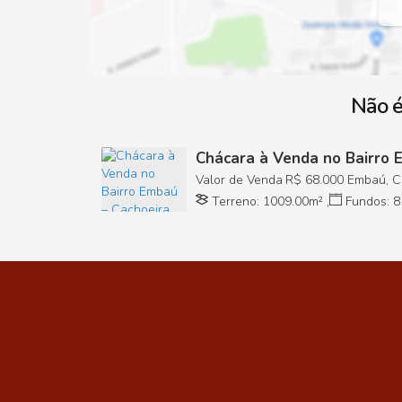
Não é
Chácara à Venda no Bairro 
Paulista/SP
Valor de Venda
R$
68.000
Embaú, Ca
Brasil
Terreno:
1009
.00
m²
,
Fundos:
8