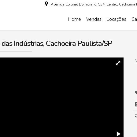
Avenida Coronel Domiciano
,
534
,
Centro
,
Cachoeira 
Home
Vendas
Locações
Ca
das Indústrias, Cachoeira Paulista/SP