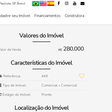
Paulista
,
SP
,
Brasil
dastre seu Imóvel
Financiamentos
Construtora
De R$500.000 Até R$1.000.000
Valores do Imóvel
280.000
Valor de Venda
R$
Características do Imóvel
Referência:
449
Tipo de Imóvel:
Comercial
»
Comercial
Estágio do Imóvel:
Pronto
Localização do Imóvel