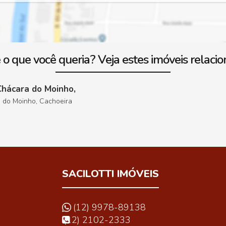
 o que você queria? Veja estes imóveis relacio
Chácara do Moinho,
 do Moinho, Cachoeira
SACILOTTI IMÓVEIS
(12) 9978-89138
(12) 2102-2333