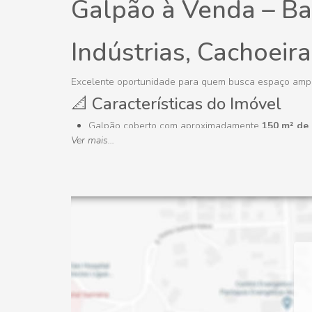
Galpão à Venda – Bai
Indústrias, Cachoeira
Excelente oportunidade para quem busca espaço amplo 
📐 Características do Imóvel
Galpão coberto com aproximadamente
150 m² de
Ver mais...
02 salas funcionais
01 cozinha
01 banheiro
01 varanda com pia
01 entrada independente