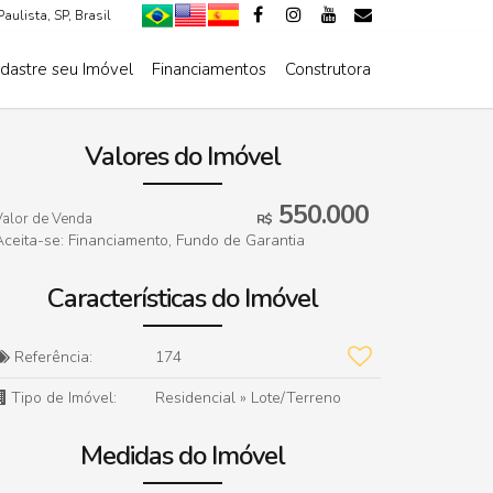
Paulista
,
SP
,
Brasil
dastre seu Imóvel
Financiamentos
Construtora
De R$500.000 Até R$1.000.000
Valores do Imóvel
550.000
Valor de Venda
R$
Aceita-se: Financiamento, Fundo de Garantia
Características do Imóvel
Referência:
174
Tipo de Imóvel:
Residencial
»
Lote/Terreno
Medidas do Imóvel