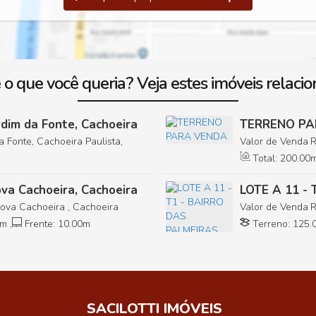
 o que você queria? Veja estes imóveis relacio
rdim da Fonte, Cachoeira
TERRENO PA
a Fonte, Cachoeira Paulista,
Valor de Venda
Fonte, Cachoeira 
Total:
200
.00
m
va Cachoeira, Cachoeira
LOTE A 11 -
Nova Cachoeira , Cachoeira
Valor de Venda
Bairro das Palmei
m
,
Frente:
10
.00
m
Terreno:
125
.
SACILOTTI IMÓVEIS