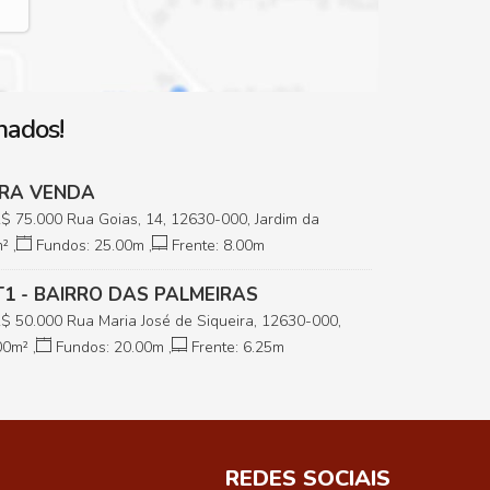
nados!
RA VENDA
R$
75.000
Rua Goias, 14, 12630-000, Jardim da
Paulista, São Paulo, Brasil
²
,
Fundos:
25
.00
m
,
Frente:
8
.00
m
 T1 - BAIRRO DAS PALMEIRAS
R$
50.000
Rua Maria José de Siqueira, 12630-000,
ras, Cachoeira Paulista, São Paulo, Brasil
00
m²
,
Fundos:
20
.00
m
,
Frente:
6
.25
m
REDES SOCIAIS