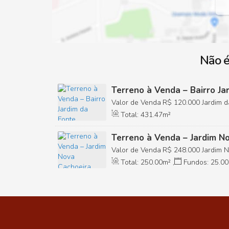
Não é
Terreno à Venda – Bairro Ja
Paulista/SP
Valor de Venda
R$
120.000
Jardim d
São Paulo, Brasil
Total:
431
.47
m²
Terreno à Venda – Jardim No
Paulista/SP
Valor de Venda
R$
248.000
Jardim 
Paulista, São Paulo, Brasil
Total:
250
.00
m²
,
Fundos:
25
.00