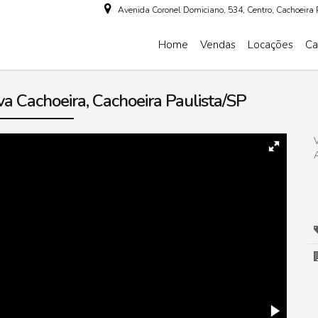
Avenida Coronel Domiciano
,
534
,
Centro
,
Cachoeira 
Home
Vendas
Locações
Ca
a Cachoeira, Cachoeira Paulista/SP