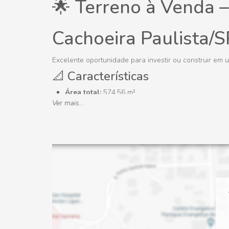
🌟 Terreno à Venda –
Cachoeira Paulista/S
Excelente oportunidade para investir ou construir em 
📐 Características
Área total:
574,56 m²
Ver mais...
Terreno de esquina
Plano
Fundo para o lago do condomínio
Livre para financiamento
Localizado na melhor área do condomínio