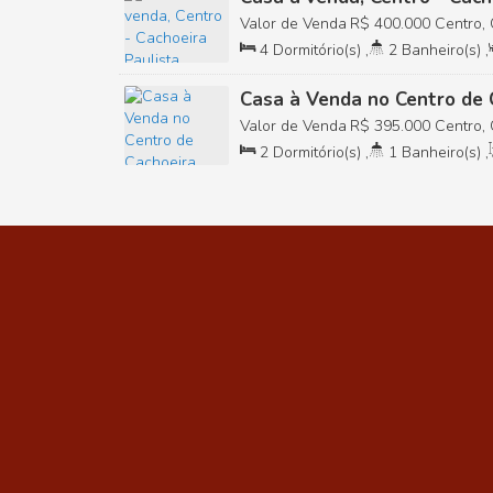
Valor de Venda
R$
400.000
Centro, 
Brasil
4
Dormitório(s)
,
2
Banheiro(s)
,
Casa à Venda no Centro de 
Valor de Venda
R$
395.000
Centro, 
Brasil
2
Dormitório(s)
,
1
Banheiro(s)
,
,
Total:
210
.00
m²