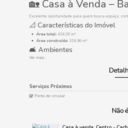
🏡 Casa à Venda – Ba
Excelente oportunidade para quem busca espaço, confo
📐 Características do Imóvel
Área total:
434,00 m²
Área construída:
324,96 m²
🛋️ Ambientes
Ver mais...
03 quartos, sendo 01 suíte
Sala ampla
Detalh
Cozinha prática
01 banheiro social
Quintal espaçoso
Serviços Próximos
Garagem para 02 veículos
Ponto de circular
Não é
Casa à venda, Centro - Cach