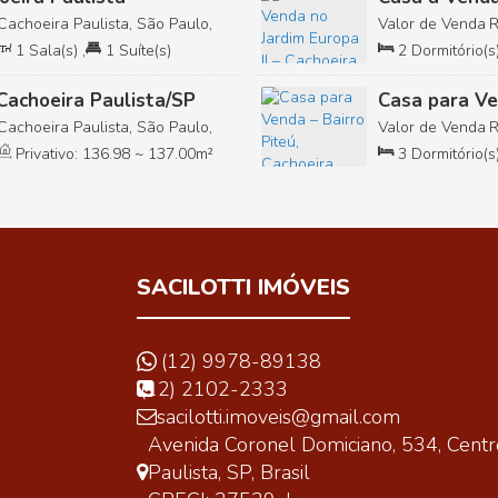
Paulista/SP
Cachoeira Paulista, São Paulo,
Valor de Venda
São Paulo, Brasil
1
Sala(s)
,
1
Suíte(s)
2
Dormitório(s
12500
.02
m²
,
2
Cachoeira Paulista/SP
Casa para Ve
Paulista/SP
Cachoeira Paulista, São Paulo,
Valor de Venda
Brasil
Privativo:
136
.98
~ 137
.00
m²
3
Dormitório(s
,
Fundos:
25
.0
SACILOTTI IMÓVEIS
(12) 9978-89138
(12) 2102-2333
sacilotti.imoveis@gmail.com
Avenida Coronel Domiciano
,
534
,
Centr
Paulista
,
SP
,
Brasil