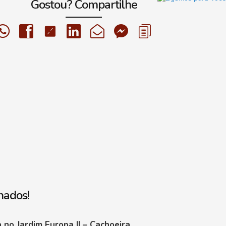
Gostou? Compartilhe
nados!
no Jardim Europa II – Cachoeira