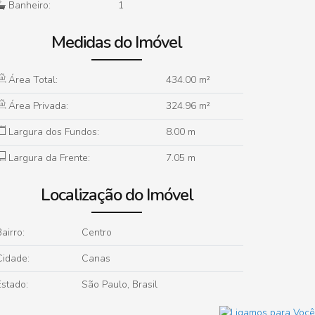
Banheiro:
1
Medidas do Imóvel
Área Total:
434
.00
m²
Área Privada:
324
.96
m²
Largura dos Fundos:
8
.00
m
Largura da Frente:
7
.05
m
Localização do Imóvel
airro:
Centro
Cidade:
Canas
Estado:
São Paulo, Brasil