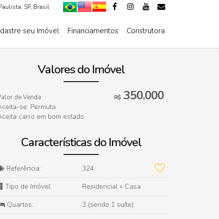
Paulista
,
SP
,
Brasil
dastre seu Imóvel
Financiamentos
Construtora
De R$500.000 Até R$1.000.000
Valores do Imóvel
350.000
Valor de Venda
R$
Aceita-se: Permuta
Aceita carro em bom estado.
Características do Imóvel
Referência:
324
Tipo de Imóvel:
Residencial
»
Casa
Quartos:
3 (sendo 1 suíte)