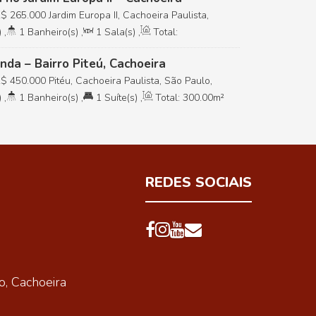
R$
265.000
Jardim Europa II, Cachoeira Paulista,
)
,
1
Banheiro(s)
,
1
Sala(s)
,
Total:
Vaga(s)
nda – Bairro Piteú, Cachoeira
R$
450.000
Pitéu, Cachoeira Paulista, São Paulo,
)
,
1
Banheiro(s)
,
1
Suíte(s)
,
Total:
300
.00
m²
0
m
,
Frente:
12
.00
m
REDES SOCIAIS
o
,
Cachoeira