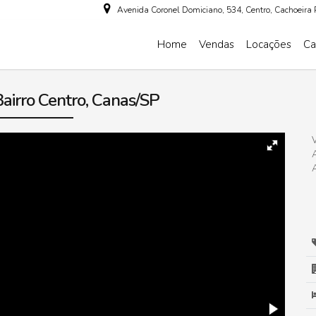
Avenida Coronel Domiciano
,
534
,
Centro
,
Cachoeira 
Home
Vendas
Locações
Ca
airro Centro, Canas/SP