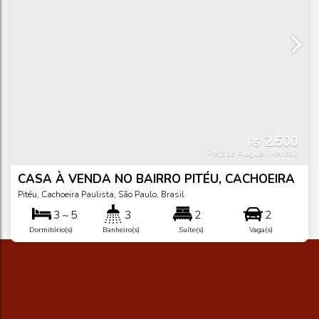
2.500
R$
Preço de Aluguel (Mensal)
CASA À VENDA NO BAIRRO PITÉU, CACHOEIRA
PAULISTA/SP
Pitéu
,
Cachoeira Paulista
,
São Paulo
,
Brasil
3 ~ 5
3
2
2
Dormitório(s)
Banheiro(s)
Suíte(s)
Vaga(s)