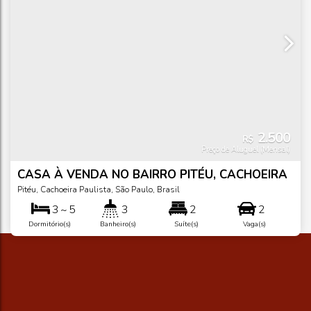
2.500
R$
Preço de Aluguel (Mensal)
CASA À VENDA NO BAIRRO PITÉU, CACHOEIRA
PAULISTA/SP
Pitéu
,
Cachoeira Paulista
,
São Paulo
,
Brasil
3 ~ 5
3
2
2
Dormitório(s)
Banheiro(s)
Suíte(s)
Vaga(s)